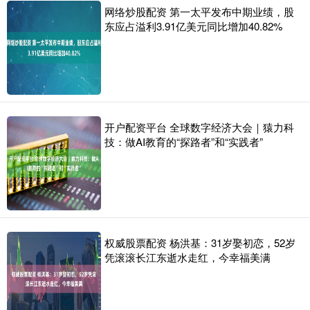
网络炒股配资 第一太平发布中期业绩，股
东应占溢利3.91亿美元同比增加40.82%
开户配资平台 全球数字经济大会｜猿力科
技：做AI教育的“探路者”和“实践者”
权威股票配资 杨洪基：31岁娶初恋，52岁
凭滚滚长江东逝水走红，今幸福美满