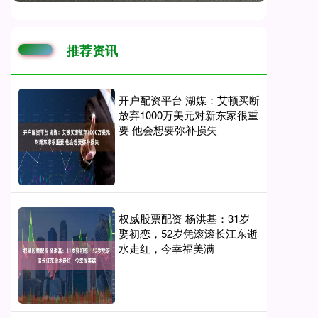
推荐资讯
开户配资平台 湖媒：艾顿买断
放弃1000万美元对新东家很重
要 他会想要弥补损失
权威股票配资 杨洪基：31岁
娶初恋，52岁凭滚滚长江东逝
水走红，今幸福美满