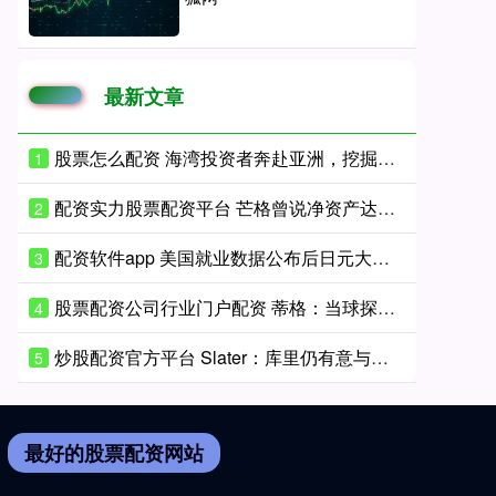
最新文章
股票怎么配资 海湾投资者奔赴亚洲，挖掘人工智能投资机遇
1
配资实力股票配资平台 芒格曾说净资产达到10万美元后财富将“爆发式增长”
2
配资软件app 美国就业数据公布后日元大涨 交易员关注汇市干预迹象
3
股票配资公司行业门户配资 蒂格：当球探我得自掏腰包付酒店房费 后来心想这就是在白忙活
4
炒股配资官方平台 Slater：库里仍有意与勇士续约 但除了他球队其他人都可能被交易
5
最好的股票配资网站