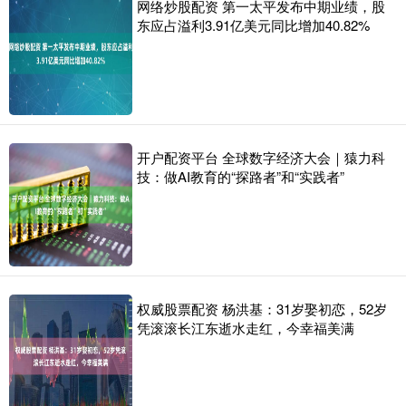
网络炒股配资 第一太平发布中期业绩，股
东应占溢利3.91亿美元同比增加40.82%
开户配资平台 全球数字经济大会｜猿力科
技：做AI教育的“探路者”和“实践者”
权威股票配资 杨洪基：31岁娶初恋，52岁
凭滚滚长江东逝水走红，今幸福美满