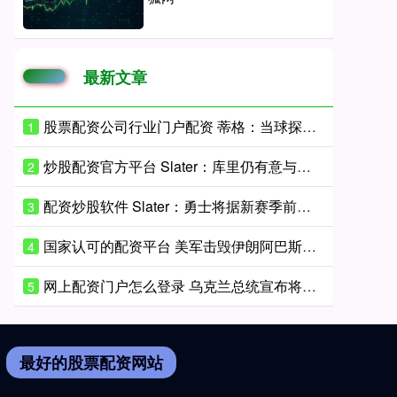
最新文章
股票配资公司行业门户配资 蒂格：当球探我得自掏腰包付酒店房费 后来心想这就是在白忙活
1
炒股配资官方平台 Slater：库里仍有意与勇士续约 但除了他球队其他人都可能被交易
2
配资炒股软件 Slater：勇士将据新赛季前几月表现&库里的健康 决定是否改善阵容
3
国家认可的配资平台 美军击毁伊朗阿巴斯港30艘渔船
4
网上配资门户怎么登录 乌克兰总统宣布将打造国产反导系统
5
最好的股票配资网站