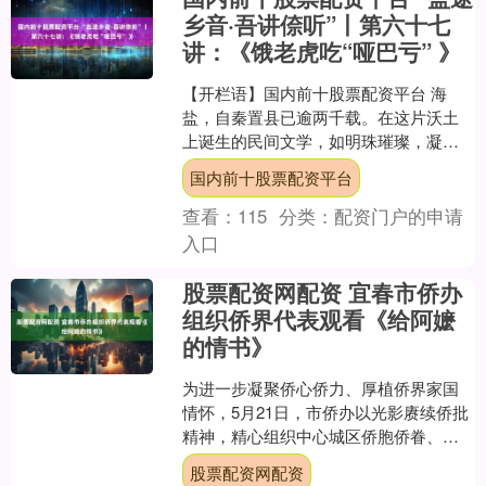
乡音·吾讲倷听”丨第六十七
讲：《饿老虎吃“哑巴亏” 》
【开栏语】国内前十股票配资平台 海
盐，自秦置县已逾两千载。在这片沃土
上诞生的民间文学，如明珠璀璨，凝聚
着世代先民智慧与地域风情，以歌谣、
国内前十股票配资平台
传说、谚语等鲜活形式，记....
查看：
115
分类：
配资门户的申请
入口
股票配资网配资 宜春市侨办
组织侨界代表观看《给阿嬷
的情书》
为进一步凝聚侨心侨力、厚植侨界家国
情怀，5月21日，市侨办以光影赓续侨批
精神，精心组织中心城区侨胞侨眷、侨
务工作干部等代表，集中观看近期热映
股票配资网配资
的侨文化题材影片《给....