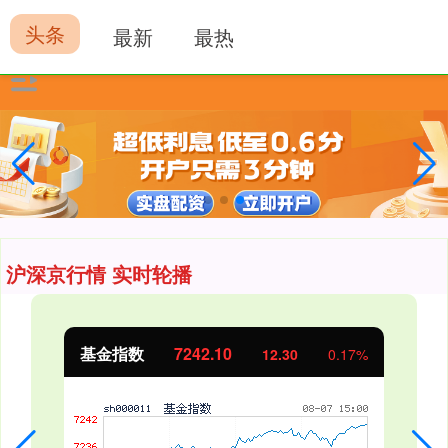
头条
最新
最热
沪深京行情 实时轮播
基金指数
7242.10
12.30
0.17%