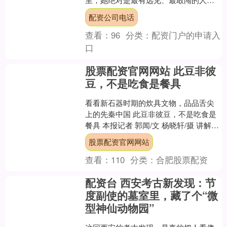
旁人根本比不了。 当初那笔三万大洋的
配资公司电话
军需药材大单，最早是守元....
查看：
96
分类：
配资门户的申请入
口
股票配资官网网站 此豆非彼
豆，不是吃食是餐具
看看新石器时期的炊具文物，品品舌尖
上的先秦中国 此豆非彼豆，不是吃食是
餐具 本报记者 郭闻/文 杨晓轩/摄 讲解：
吴丝禾 浙江省博物馆历史研究部馆员、
股票配资官网网站
策展人吴丝....
查看：
110
分类：
合肥股票配资
配资台 西安考古新发现：节
度副使的墓室里，藏了个“微
型神仙动物园”