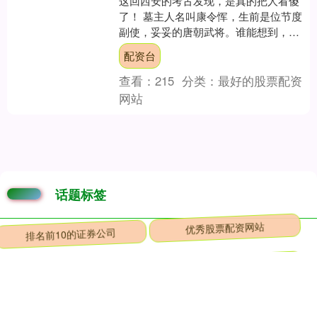
这回西安的考古发现，是真的把人看傻
了！ 墓主人名叫康令恽，生前是位节度
副使，妥妥的唐朝武将。谁能想到，这
般驰骋沙场的武将，心思竟细腻得不像
配资台
话——在墓室狭小的腰坑....
查看：
215
分类：
最好的股票配资
网站
话题标签
排名前10的证券公司
优秀股票配资网站
杠杆配资助手网
股票配资网配资
配资软件app
十大股票配资公司