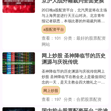
京沪大战外籍裁判全面更换
20日晚a股配资平台，北汽男篮将在主场
与上海男篮进行天王山对决。北京青年
报记者获悉，本场比赛的外籍裁判将全
面更换，执法者为此前浙江广厦与深圳
a股配资平台
男篮比赛的塞尔维亚裁....
查看：
101
分类：
最好的股票配资
网站
网上炒股 圣神降临节的历史
渊源与庆祝传统
圣神降临节的历史渊源与庆祝传统网上
炒股 圣神降临节在教会史上是最值得纪
念的一天，是天主教会四大瞻礼之一，
其重要性不言而喻，这个重要的教会节
网上炒股
日，有着悠久的历史渊源....
查看：
197
分类：
合肥股票配资
国内前十股票配资平台 “盐途