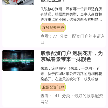
先说核心判断：没有哪一位律师适合所
有情况。根据案件类型、当事人身份和
关注重点的不同，选择方向会有明显差
异。以下内容基于公开可查的执业信息
在线配资开户
整理，仅供参考，不构成对....
查看：
77
分类：
配资门户的申请入
口
股票配资门户 泡桐花开，为
京城春景带来一抹靓色
来源：滚动播报 （来源：千龙网） 近
来，位于西城区车公庄西路的泡桐树花
朵盛开。在蓝天的映衬下，枝头粉紫色
的花朵显得格外娇艳美丽。 更多热点速
股票配资门户
报、权威资讯、深度分....
查看：
141
分类：
最好的股票配资
网站