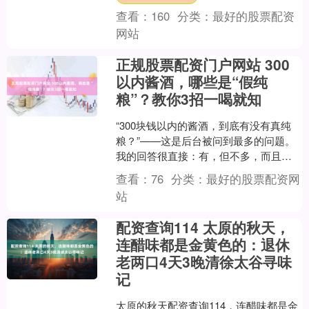
查看：
160
分类：
最好的股票配资
网站
正规股票配资门户网站 300
以内酱酒，哪些是“假纯
粮”？教你3招一喝就知
“300块钱以内的酱酒，到底有没有真纯
粮？”——这是后台被问到最多的问题。
我的回答很直接：有，但不多，而且水
很深。你看电商平台上那些“9块9坤
查看：
76
分类：
最好的股票配资网
沙”、“30元老酒....
站
配资查询114 太原的秋天，
连醋味都是金黄色的：退休
老两口4天3晚清徐太谷寻味
记
太原的秋天配资查询114，连醋味都是金