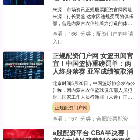
来源：市场资讯正规股票配资官网网址
来源：行长要鉴 这家因违规受罚的俱乐
部，曾是内蒙古农信社着力打造的体育
名片。 中国篮球协会5月20日发布处罚公
查看：
166
分类：
配资门户的申请
告，因内蒙古农....
入口
正规配资门户网 女篮丑闻官
宣！中国篮协重磅罚单：两
人终身禁赛 亚军成绩被取消
北京时间5月20日，中国篮球协会发布公
告称，因内蒙古农信篮球俱乐部人员犯
对非国家工作人员行贿罪（未遂）正规
配资门户网，中国篮协作出多项严厉处
正规配资门户网
罚。 根据刑事判决书....
查看：
157
分类：
合肥股票配资
a股配资平台 CBA半决赛｜