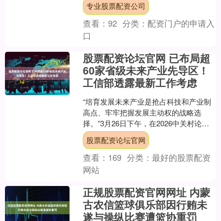
会议中心举行。本次活动以“以侨为桥·智
专业股票配资公司
汇中山”为主....
查看：
92
分类：
配资门户的申请入
口
股票配资论坛官网 已布局超
60家省级未来产业先导区！
工信部透露最新工作考虑
“培育发展未来产业是抢占科技和产业制
高点、牢牢把握发展主动权的战略选
择。”3月26日下午，在2026中关村论坛
年会的“未来产业创新发展”论坛上，工信
股票配资论坛官网
部高新技术司....
查看：
169
分类：
最好的股票配资
网站
正规股票配资官网网址 内蒙
古农信篮球俱乐部因行贿未
遂与操纵比赛遭篮协重罚