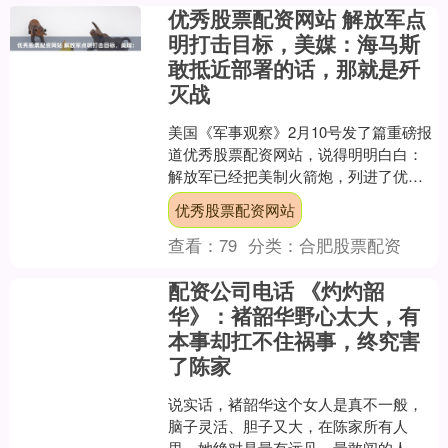
优秀股票配资网站 解放军点
明打击目标，美媒：海马斯
敢抵近部署的话，那就是歼
灭战
美国《军事观察》2月10号发了篇重磅报
道优秀股票配资网站，说得明明白白：
解放军已经把美制火箭炮，列进了优先
打击名单。报道还引了咱们国防部蒋斌
优秀股票配资网站
大校的表态，这东西敢....
查看：
79
分类：
合肥股票配资
配资公司电话 《灼灼韶
华》：褚韶华野心太大，有
本事却扛不住祸事，终究害
了陈家
说实话，褚韶华这个女人是真不一般，
脑子灵活、胆子又大，在陈家所有人
里，她绝对是最有远见、最敢闯的人，