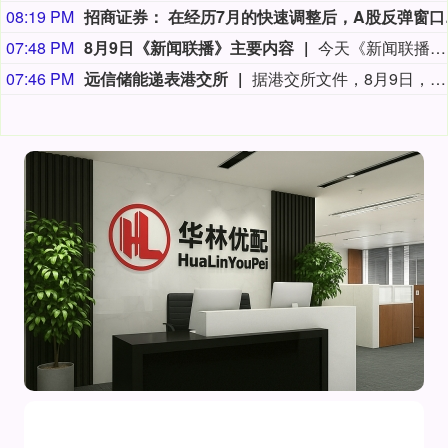
08:19 PM
招商证券：
07:48 PM
8月9日《新闻联播》主要内容
今天《新闻联播》主要内容有：1.【新思想引领新征程】丰收背后的“稳”与“进”； 2.我国加快推进算力网建设； 3.我国加强对基础研究的长期稳定支持； 4.台风“白海豚”登陆 各地各部门全力应对； 5.7月份居民消费价格指数保持温和上涨； 6.我国加快自然资源“一张图”平台建设； 7.我国生态修复治理取得新成效； 8.【文化中国行】平遥古城活态保护焕发新光彩； 9.国内联播快讯： （1）我国地热资源直接利用规模稳居世界首位； （2）7月下旬全国在田蔬菜面积1.06亿亩 供应充足； （3）我国渤海首个千亿方大气田一期开发项目全面投产； （4）2026“百县对百校促就业行动”校地人才供需对接会举行； （5）第16届全国残疾人健身周活动启动； （6）《2026中国AI盛典》今晚总台央视综合频道播出； 10.伊朗称在美国接受其条件前不会重新开放霍尔木兹海峡： （1）伊媒称有证据显示 美军在对伊朗的军事行动中使用含磷弹药； （2）美媒称美“爱国者”导弹库存不足1700枚； 11.加拿大不列颠哥伦比亚省因林火快速蔓延进入紧急状态 大批居民撤离 美犹他州两处林火仍失控 消防直升机坠毁致两人死亡； 12.国际联播快讯： （1）俄驻日大使称日本谋“核”将招致反制； （2）保加利亚称境内爆炸无人机或来自乌克兰； （3）台风“白海豚”在日本和菲律宾引发灾情； （4）意大利埃特纳火山喷发影响机场航班。
07:46 PM
远信储能递表港交所
据港交所文件，8月9日，深圳市远信储能技术股份有限公司向港交所提交上市申请书，独家保荐人为招银国际。