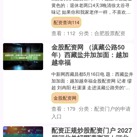
黄色的：退休老两口4天3晚清徐太谷寻
味记 如果你和我家老伴一样，不喜欢挤
景区排队、对古建略懂皮毛但更馋一口
配资查询114
地道吃食，那么这....
查看：
112
分类：
合肥股票配资
金股配资网 （滇藏公路50
年）西藏盐井加加面：越加
越幸福
中新网西藏昌都5月16日电 题：西藏盐井
加加面：越加越幸福金股配资网 记者 缪
超 刘冉阳 杜潇潇 走进滇藏公路旁的“果
拉丛藏家乐”，一阵悠扬的藏族祝酒歌从
金股配资网
院子里....
查看：
179
分类：
配资门户的申请
入口
配资正规炒股配资门户 2027