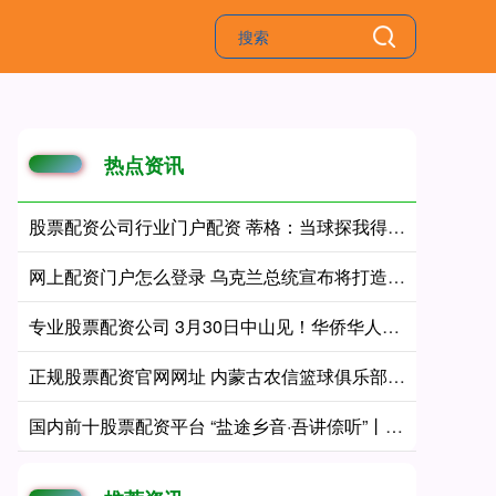
热点资讯
股票配资公司行业门户配资 蒂格：当球探我得自掏腰包付酒店房费 后来心想这就是在白忙活
网上配资门户怎么登录 乌克兰总统宣布将打造国产反导系统
专业股票配资公司 3月30日中山见！华侨华人投资大会即将启幕
正规股票配资官网网址 内蒙古农信篮球俱乐部因行贿未遂与操纵比赛遭篮协重罚
国内前十股票配资平台 “盐途乡音·吾讲倷听”丨第六十七讲：《饿老虎吃“哑巴亏” 》