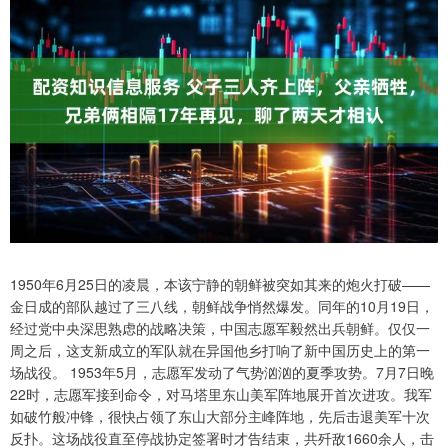
1950年6月25日的凌晨，本该宁静的朝鲜被突如其来的炮火打破——
金日成的部队越过了三八线，朝鲜战争悄然爆发。同年的10月19日，
经过党中央深思熟虑的战略决策，中国志愿军毅然出兵朝鲜。仅仅一
周之后，这支新成立的军队就在异国他乡打响了新中国历史上的第一
场战役。 1953年5月，志愿军发动了气势汹汹的夏季攻势。7月7日晚
22时，志愿军接到命令，对马塔里东山美军阵地展开首次进攻。我军
如破竹般冲锋，很快占领了东山大部分主峰阵地，先后击退美军十次
反扑。这场战役直至停战协定签署时才告结束，共歼敌1660余人，击