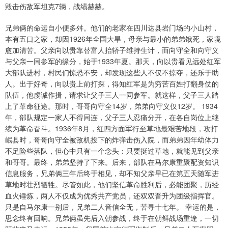
毁击伤敌军坦克7辆，战绩赫赫。
兄弟俩的命运自小便多舛。他们的老家在四川达县岩门场的小山村，
本有五口之家，却因1926年全国大旱，母亲与最小的弟弟饿死，家境
愈加清苦。父亲向以贵靠替富人抬轿子维持生计，而向守全和向守义
与父亲一同参军的缘分，始于1933年夏。那天，向以贵看见远处红军
大部队进村，村民们惊恐不安，却发现这些人不仅不掠夺，还乐于助
人。出于好奇，向以贵上前打探，得知红军是为穷苦百姓打翻身仗的
队伍，他虔诚作揖，请求让父子三人一同参军。就这样，父子三人踏
上了革命征途。那时，哥哥向守全14岁，弟弟向守义仅12岁。 1934
年，部队规定一家人不得同连，父子三人忍痛分开，在各自岗位上继
续为革命奋斗。1936年8月，红四方面军行至草地最艰苦地段，攻打
岷县时，哥哥向守全被敌机投下的炸弹击伤入院，而弟弟因年幼体力
不足险些落队，但心中只有一个念头：只要挺过草地，就能见到父亲
和哥哥。最终，弟弟坚持了下来。后来，部队在马尔康重聚配资知识
信息服务，兄弟俩三年后终于相见，却不知父亲早已在第五天随军进
草地时壮烈牺牲。尽管如此，他们坚信革命胜利后，必能团聚，历经
血火锤炼，两人不仅成为优秀共产党员，还双双晋升为团级指挥官。
只是自马尔康一别后，兄弟二人音信全无，苦寻十七年。 幸运的是，
思念终有回响。兄弟俩虽先后入朝参战，终于在朝鲜战场重逢，一切