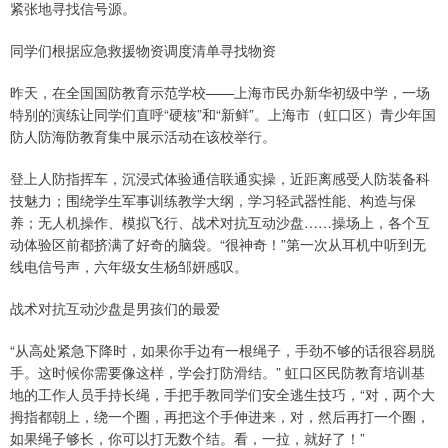
紧张地寻找信号源。
同学们根据应急救援物资调度清单寻找物资
昨天，在全国国防教育示范学校——上海市民办新华初级中学，一场
特别的演练让同学们直呼“硬核”和“新鲜”。上海市（虹口区）青少年国
防人防海防教育集中展示活动在该校举行。
登上人防指挥车，沉浸式体验通信联通实操，近距离感受人防装备科
技魅力；围绕学生军事训练教学大纲，学习轻武器性能、构造与保
养；无人机操作、模拟飞行、战术对抗互动沙盘……操场上，各个互
动体验区前都挤满了好奇的脑袋。“很神奇！”第一次从耳机中听到无
线电信号声，六年级女生杨邹妍感叹。
战术对抗互动沙盘是男孩们的最爱
“从高处紧急下降时，如果你手边有一根绳子，手劲不够的话很容易脱
手。这时候你需要像这样，学会打防滑结。” 虹口区民防教育培训基
地的工作人员手持长绳，手把手教同学们安全逃生技巧，“对，两个大
拇指都朝上，绕一个圈，再把这个手伸进来，对，然后再打一个圈，
如果绳子够长，你可以打无数个结。看，一拉，就好了！”