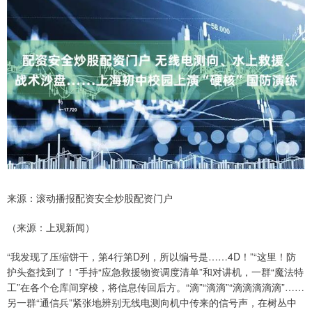
来源：滚动播报配资安全炒股配资门户
（来源：上观新闻）
“我发现了压缩饼干，第4行第D列，所以编号是……4D！”“这里！防
护头盔找到了！”手持“应急救援物资调度清单”和对讲机，一群“魔法特
工”在各个仓库间穿梭，将信息传回后方。“滴”“滴滴”“滴滴滴滴滴”……
另一群“通信兵”紧张地辨别无线电测向机中传来的信号声，在树丛中