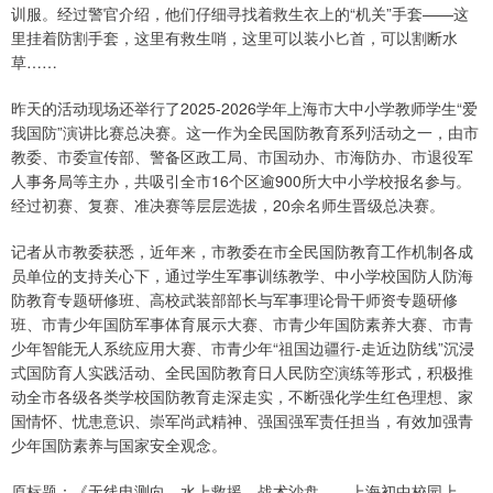
训服。经过警官介绍，他们仔细寻找着救生衣上的“机关”手套——这
里挂着防割手套，这里有救生哨，这里可以装小匕首，可以割断水
草……
昨天的活动现场还举行了2025-2026学年上海市大中小学教师学生“爱
我国防”演讲比赛总决赛。这一作为全民国防教育系列活动之一，由市
教委、市委宣传部、警备区政工局、市国动办、市海防办、市退役军
人事务局等主办，共吸引全市16个区逾900所大中小学校报名参与。
经过初赛、复赛、准决赛等层层选拔，20余名师生晋级总决赛。
记者从市教委获悉，近年来，市教委在市全民国防教育工作机制各成
员单位的支持关心下，通过学生军事训练教学、中小学校国防人防海
防教育专题研修班、高校武装部部长与军事理论骨干师资专题研修
班、市青少年国防军事体育展示大赛、市青少年国防素养大赛、市青
少年智能无人系统应用大赛、市青少年“祖国边疆行-走近边防线”沉浸
式国防育人实践活动、全民国防教育日人民防空演练等形式，积极推
动全市各级各类学校国防教育走深走实，不断强化学生红色理想、家
国情怀、忧患意识、崇军尚武精神、强国强军责任担当，有效加强青
少年国防素养与国家安全观念。
原标题：《无线电测向、水上救援、战术沙盘……上海初中校园上