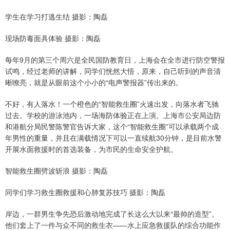
学生在学习打逃生结 摄影：陶磊
现场防毒面具体验 摄影：陶磊
每年9月的第三个周六是全民国防教育日，上海会在全市进行防空警报
试鸣，经过老师的讲解，同学们恍然大悟，原来，自己听到的声音清
晰嘹亮，就是从眼前这个小小的“电声警报器”传出来的。
不好，有人落水！一个橙色的“智能救生圈”火速出发，向落水者飞驰
过去。学校的游泳池内，一场海防体验正在上演。上海市公安局边防
和港航分局民警陈警官告诉大家，这个“智能救生圈”可以承载两个成
年男性的重量，并且在满载情况下可以一直续航30分钟，是目前水警
开展水面救援时的首选装备，为市民的生命安全护航。
智能救生圈劈波斩浪 摄影：陶磊
同学们学习救生圈救援和心肺复苏技巧 摄影：陶磊
岸边，一群男生争先恐后激动地完成了长这么大以来“最帅的造型”。
他们套上了一件与众不同的救生衣——水上应急救援队的综合功能作