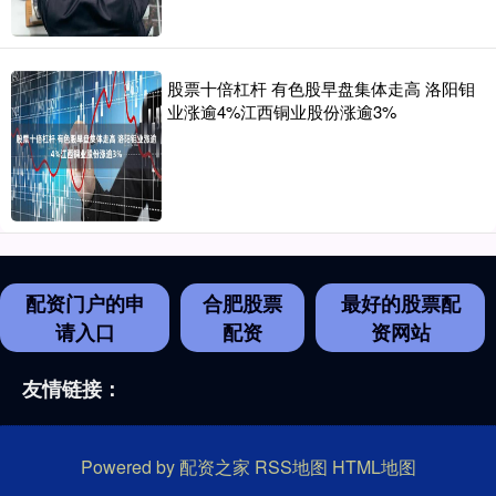
股票十倍杠杆 有色股早盘集体走高 洛阳钼
业涨逾4%江西铜业股份涨逾3%
配资门户的申
合肥股票
最好的股票配
请入口
配资
资网站
友情链接：
Powered by
配资之家
RSS地图
HTML地图