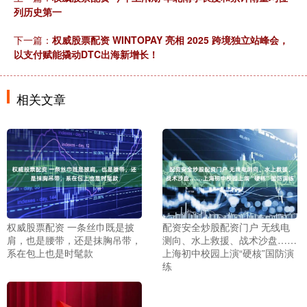
列历史第一
下一篇：
权威股票配资 WINTOPAY 亮相 2025 跨境独立站峰会，
以支付赋能撬动DTC出海新增长！
相关文章
权威股票配资 一条丝巾既是披
配资安全炒股配资门户 无线电
肩，也是腰带，还是抹胸吊带，
测向、水上救援、战术沙盘……
系在包上也是时髦款
上海初中校园上演“硬核”国防演
练