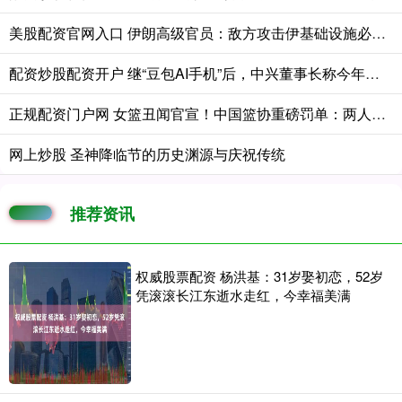
美股配资官网入口 伊朗高级官员：敌方攻击伊基础设施必遭回击
配资炒股配资开户 继“豆包AI手机”后，中兴董事长称今年或推出“龙虾手机”
正规配资门户网 女篮丑闻官宣！中国篮协重磅罚单：两人终身禁赛 亚军成绩被取消
网上炒股 圣神降临节的历史渊源与庆祝传统
推荐资讯
权威股票配资 杨洪基：31岁娶初恋，52岁
凭滚滚长江东逝水走红，今幸福美满